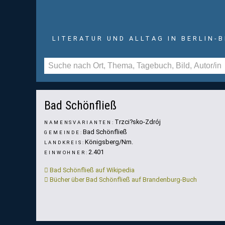
LITERATUR UND ALLTAG IN BERLIN-
Rittergut Rohrbeck in Bad Schönfließ (Sammlung
Duncker)
Bad Schönfließ
Trzci?sko-Zdrój
NAMENSVARIANTEN:
Bad Schönfließ
GEMEINDE:
Königsberg/Nm.
LANDKREIS:
2.401
EINWOHNER:
Bad Schönfließ auf Wikipedia
Bücher über Bad Schönfließ auf Brandenburg-Buch