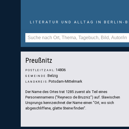
LITERATUR UND ALLTAG IN BERLIN-
Foto: Wikipedia (Lienhard Schulz)
Preußnitz
14806
POSTLEITZAHL:
Belzig
GEMEINDE:
Potsdam-Mittelmark
LANDKREIS:
Der Name des Ortes trat 1285 zuerst als Teil eines
Personennamens ("Reyneco de Bruzniz") auf. Slawischen
Ursprungs kennzeichnet der Name einen "Ort, wo sich
abgeschliffene, glatte Steine finden".