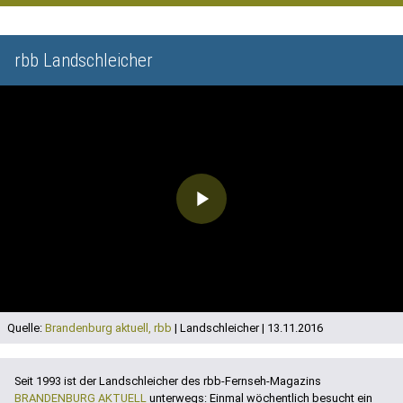
rbb Landschleicher
Play
Video
Quelle:
Brandenburg aktuell, rbb
| Landschleicher | 13.11.2016
Seit 1993 ist der Landschleicher des rbb-Fernseh-Magazins
BRANDENBURG AKTUELL
unterwegs: Einmal wöchentlich besucht ein