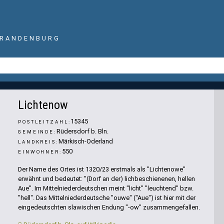
BRANDENBURG
Lichtenow
15345
POSTLEITZAHL:
Rüdersdorf b. Bln.
GEMEINDE:
Märkisch-Oderland
LANDKREIS:
550
EINWOHNER:
Der Name des Ortes ist 1320/23 erstmals als "Lichtenowe"
erwähnt und bedeutet: "(Dorf an der) lichbeschienenen, hellen
Aue". Im Mittelniederdeutschen meint "licht" "leuchtend" bzw.
"hell". Das Mittelniederdeutsche "ouwe" ("Aue") ist hier mit der
eingedeutschten slawischen Endung "-ow" zusammengefallen.