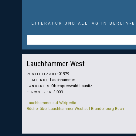
LITERATUR UND ALLTAG IN BERLIN-
Schlosspark. Foto: Wikipedia (OnkelJohn)
Lauchhammer-West
01979
POSTLEITZAHL:
Lauchhammer
GEMEINDE:
Oberspreewald-Lausitz
LANDKREIS:
3.009
EINWOHNER:
Lauchhammer auf Wikipedia
Bücher über Lauchhammer-West auf Brandenburg-Buch