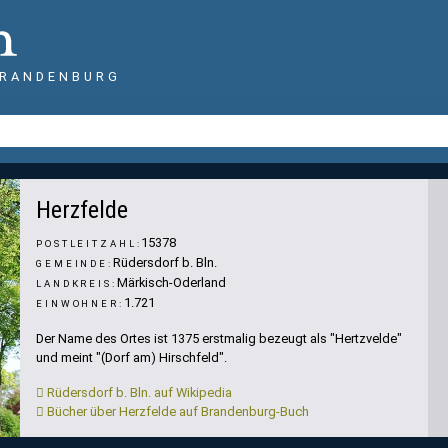
BRANDENBURG
Herzfelde
15378
POSTLEITZAHL:
Rüdersdorf b. Bln.
GEMEINDE:
Märkisch-Oderland
LANDKREIS:
1.721
EINWOHNER:
Der Name des Ortes ist 1375 erstmalig bezeugt als "Hertzvelde"
und meint "(Dorf am) Hirschfeld".
Rüdersdorf b. Bln. auf Wikipedia
Bücher über Herzfelde auf Brandenburg-Buch