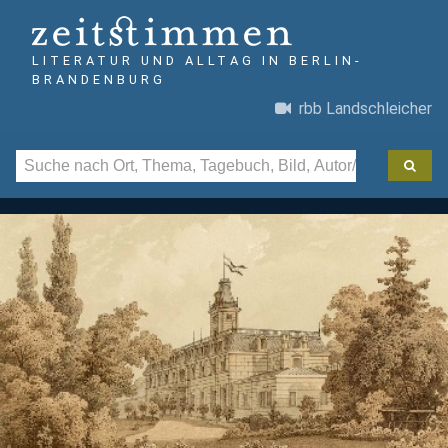
LITERATUR UND ALLTAG IN BERLIN-
BRANDENBURG
rbb Landschleicher