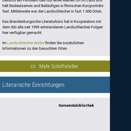
besucht ein Filmteam des rbb einen kleinen Ort im Land und
hält Bedeutsames und Beiläufiges in filmischen Kurzporträts
fest. Mittlerweile war der Landschleicher in fast 1.500 Orten.
Das Brandenburgische Literaturbüro hat in Kooperation mit
dem rbb alle seit 1993 entstandenen Landschleicher-Folgen
hier verfügbar gemacht.
Im
Landschleicher-Archiv
finden Sie zusätzlichen
Informationen zu den besuchten Orten.
Mehr Schriftsteller
Literarische Einrichtungen
Gemeindebibliothek