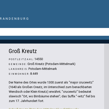
BRANDENBURG
Groß Kreutz
14550
POSTLEITZAHL:
Groß Kreutz (Potsdam-Mittelmark)
GEMEINDE:
Potsdam-Mittelmark
LANDKREIS:
8.449
EINWOHNER:
Der Name des Ortes wurde 1300 zuerst als "major crucewitz"
(1640 als Großen Creutz, im Unterschied zum benachbarten
Wendisch oder Klein Kreutz) erwähnt; "crucewitz" bedeutet
slawisch "Ort, wo Birnbäume stehen"; das Suffix "-witz" fiel bis
zum 17. Jahrhundert fort.