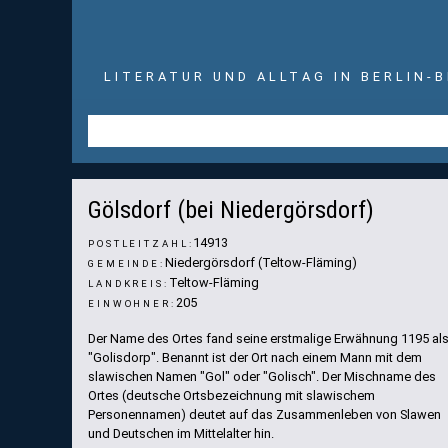
LITERATUR UND ALLTAG IN BERLIN-
Foto: Wikipedia (Clemensfranz)
Gölsdorf (bei Niedergörsdorf)
14913
POSTLEITZAHL:
Niedergörsdorf (Teltow-Fläming)
GEMEINDE:
Teltow-Fläming
LANDKREIS:
205
EINWOHNER:
Der Name des Ortes fand seine erstmalige Erwähnung 1195 al
"Golisdorp". Benannt ist der Ort nach einem Mann mit dem
slawischen Namen "Gol" oder "Golisch". Der Mischname des
Ortes (deutsche Ortsbezeichnung mit slawischem
Personennamen) deutet auf das Zusammenleben von Slawen
und Deutschen im Mittelalter hin.