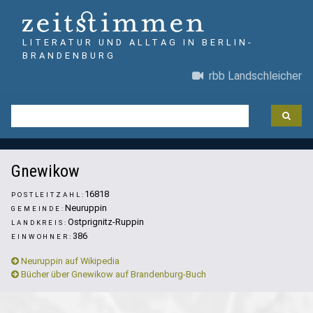
LITERATUR UND ALLTAG IN BERLIN-
BRANDENBURG
rbb Landschleicher
Foto: Florian Schäffer (Wikipedia)
Gnewikow
16818
POSTLEITZAHL:
Neuruppin
GEMEINDE:
Ostprignitz-Ruppin
LANDKREIS:
386
EINWOHNER:
Neuruppin auf Wikipedia
Bücher über Gnewikow auf Brandenburg-Buch