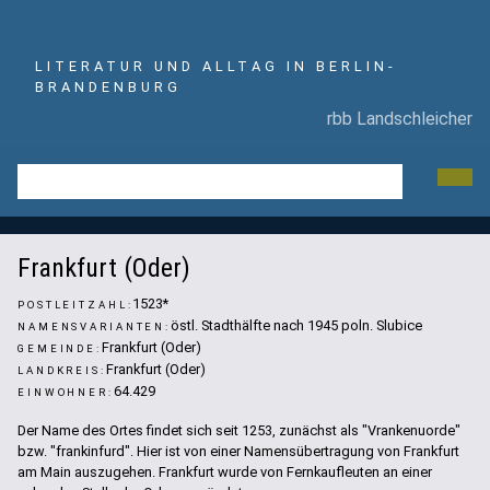
LITERATUR UND ALLTAG IN BERLIN-
BRANDENBURG
rbb Landschleicher
Frankfurt (Oder). Hist. Farbaufnahme (1913)
Frankfurt (Oder)
1523*
POSTLEITZAHL:
östl. Stadthälfte nach 1945 poln. Slubice
NAMENSVARIANTEN:
Frankfurt (Oder)
GEMEINDE:
Frankfurt (Oder)
LANDKREIS:
64.429
EINWOHNER:
Der Name des Ortes findet sich seit 1253, zunächst als "Vrankenuorde"
bzw. "frankinfurd". Hier ist von einer Namensübertragung von Frankfurt
am Main auszugehen. Frankfurt wurde von Fernkaufleuten an einer