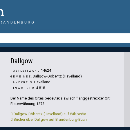
BRANDENBURG
Dallgow
14624
POSTLEITZAHL:
Dallgow-Döberitz (Havelland)
GEMEINDE:
Havelland
LANDKREIS:
4.818
EINWOHNER:
Der Name des Ortes bedeutet slawisch "langgestreckter Ort;
Ersterwähnung 1273.
Dallgow-Döberitz (Havelland) auf Wikipedia
Bücher über Dallgow auf Brandenburg-Buch