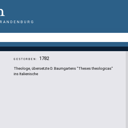
BRANDENBURG
1782
GESTORBEN:
Theologe, übersetzte D. Baumgartens "Theses theologicas"
ins Italienische