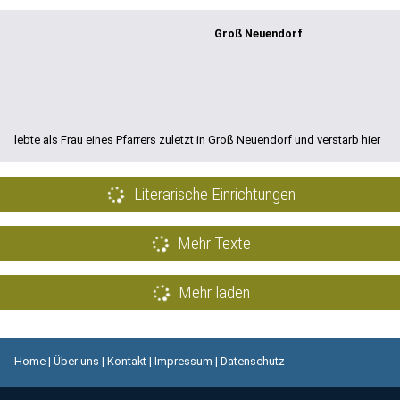
Groß Neuendorf
lebte als Frau eines Pfarrers zuletzt in Groß Neuendorf und verstarb hier
Literarische Einrichtungen
Mehr Texte
Mehr laden
Home
|
Über uns
|
Kontakt
|
Impressum
|
Datenschutz
© 2017-2026 Brandenburgische Literaturlandschaft e.V.