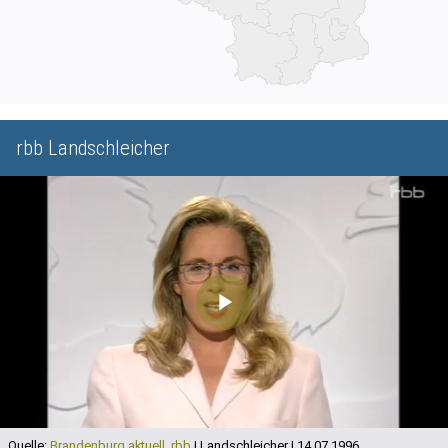
rbb Landschleicher
Play
Video
Quelle:
Brandenburg aktuell, rbb
| Landschleicher | 14.07.1996