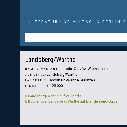
LITERATUR UND ALLTAG IN BERLIN-
Dom St. Marien. Foto: Wikipedia (Mogo1987)
Landsberg/Warthe
poln. Gorzów Wielkopolski
NAMENSVARIANTEN:
Landsberg/Warthe
GEMEINDE:
Landsberg/Warthe (kreisfrei)
LANDKREIS:
128.000
EINWOHNER:
Landsberg/Warthe auf Wikipedia
Bücher über Landsberg/Warthe auf Brandenburg-Buch