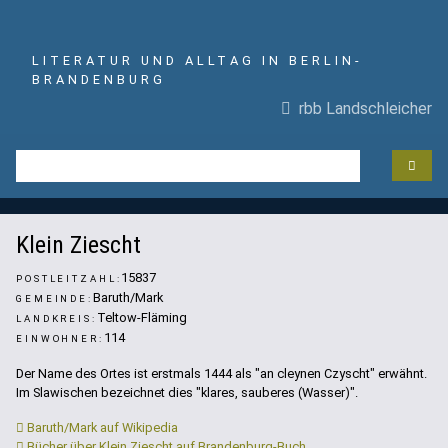
LITERATUR UND ALLTAG IN BERLIN-
BRANDENBURG
rbb Landschleicher
"Tausendjähriger Obstbaum" in Klein Ziescht, um 1918
Klein Ziescht
15837
POSTLEITZAHL:
Baruth/Mark
GEMEINDE:
Teltow-Fläming
LANDKREIS:
114
EINWOHNER:
Der Name des Ortes ist erstmals 1444 als "an cleynen Czyscht" erwähnt.
Im Slawischen bezeichnet dies "klares, sauberes (Wasser)".
Baruth/Mark auf Wikipedia
Bücher über Klein Ziescht auf Brandenburg-Buch