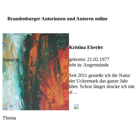
Brandenburger Autorinnen und Autoren online
Kristina Eberler
geboren:
21.02.1977
Autor/in
lebt in:
Angermünde
Seit 2011 genieße ich die Natur
der Uckermark das ganze Jahr
über. Schon länger drucke ich mit
al ...
Thema