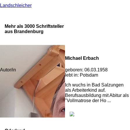
Landschleicher
Mehr als 3000 Schriftsteller
aus Brandenburg
Michael Erbach
geboren:
06.03.1958
Autor/in
lebt in:
Potsdam
Ich wuchs in Bad Salzungen
als Arbeiterkind auf.
Berufsausbildung mit Abitur als
"Vollmatrose der Ho ...